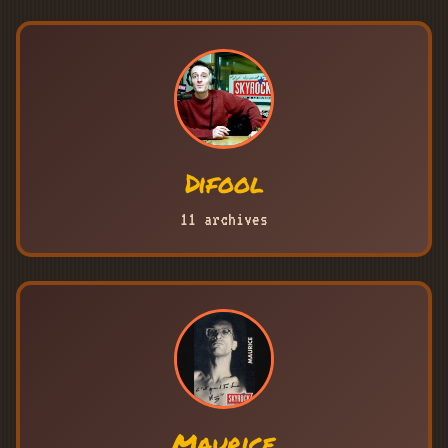
Difool
11 archives
Maurice