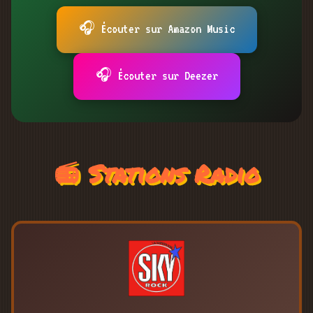
🎧 Écouter sur Amazon Music
🎧 Écouter sur Deezer
📻 Stations Radio